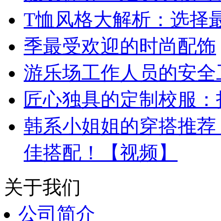
T恤风格大解析：选择
季最受欢迎的时尚配饰
游乐场工作人员的安全
匠心独具的定制校服：
韩系小姐姐的穿搭推荐
佳搭配！【视频】
关于我们
公司简介