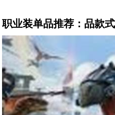
职业装单品推荐：品款式