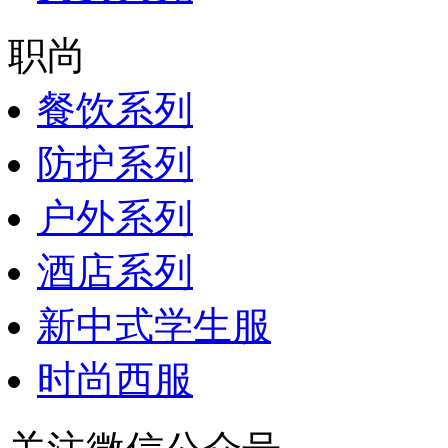
职尚
餐饮系列
防护系列
户外系列
酒店系列
新中式学生服
时尚西服