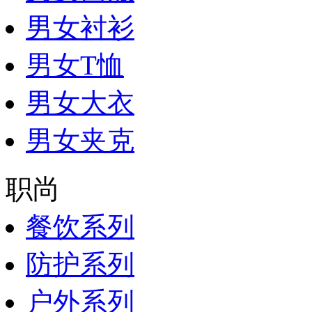
男女衬衫
男女T恤
男女大衣
男女夹克
职尚
餐饮系列
防护系列
户外系列