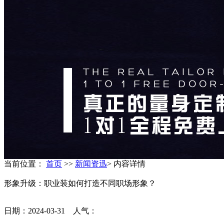
当前位置：
首页
>>
新闻资迅
> 内容详情
形象升级：职业装如何打造不同职场形象？
日期：2024-03-31 人气：