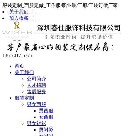
服装定制_西服定做_工作服/职业装/工服/工装订做厂家
关于我们 |
加入收藏 |
136-7017-5775
首页
关于我们
公司简介
人才招聘
售后服务
服装定制
男女西服
男西服
女西服
男女衬衫
男衬衫