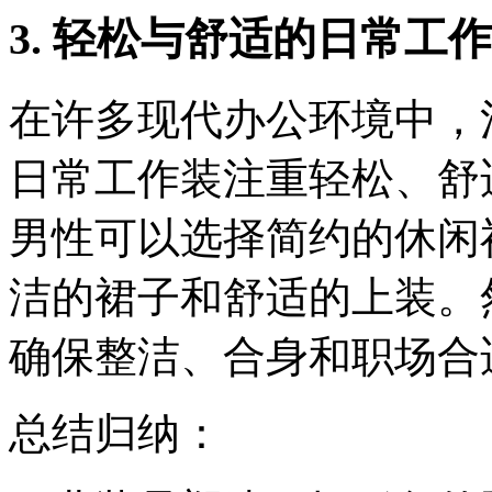
3. 轻松与舒适的日常工
在许多现代办公环境中，
日常工作装注重轻松、舒
男性可以选择简约的休闲
洁的裙子和舒适的上装。
确保整洁、合身和职场合
总结归纳：