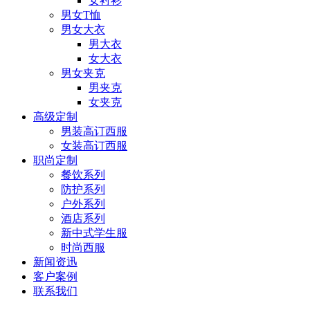
女衬衫
男女T恤
男女大衣
男大衣
女大衣
男女夹克
男夹克
女夹克
高级定制
男装高订西服
女装高订西服
职尚定制
餐饮系列
防护系列
户外系列
酒店系列
新中式学生服
时尚西服
新闻资迅
客户案例
联系我们