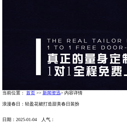
当前位置：
首页
>>
新闻资迅
> 内容详情
浪漫春日：轻盈花裙打造甜美春日装扮
日期：2025-01-04 人气：