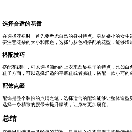
选择合适的花裙
在选择花裙时，首先要考虑自己的身材特点。身材娇小的女生
要注意花朵的大小和颜色，选择与肤色相搭配的花型，能够增
搭配技巧
搭配花裙时，可以选择简约的上衣来凸显裙子的特点，比如白
鞋子方面，可以选择舒适的平底鞋或者凉鞋，搭配一款小巧的
配饰点缀
配饰是整个装扮的点睛之笔，选择适合的配饰能够让整体造型
选择一条精致的腰带来提升腰线，让身材更加窈窕。
总结
在春日里选择一条轻盈的花裙，是展现女性柔美魅力的最佳选